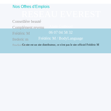
Nos Offres d'Emplois
RESEAU EVEREST
Conseillère beauté
Alain Guiboud
Complément revenu
06 07 04 58 32
Frédéric M
Frédéric M / BodyLanguage
frederic m
fredericm
Ce site est un site distributeur, ce n'est pas le site officiel Frédéric M
FREDERICM
Retourner au contenu
mlm
Nos Offres d'Emplois